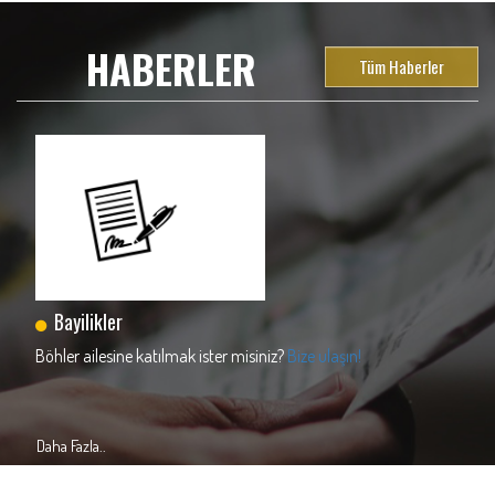
HABERLER
Tüm Haberler
Bayilikler
Böhler ailesine katılmak ister misiniz?
Bize ulaşın!
Re
Daha Fazla..
Da